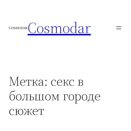
Перейти
к
Cosmodar
содержимому
Метка:
секс в
большом городе
сюжет