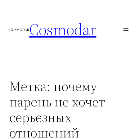
Перейти
к
Cosmodar
содержимому
Метка:
почему
парень не хочет
серьезных
отношений