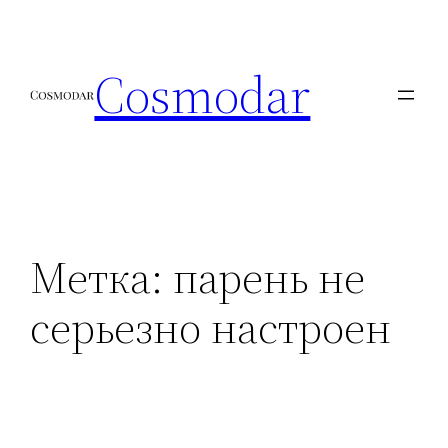
Перейти
к
Cosmodar
содержимому
Метка:
парень не
серьезно настроен