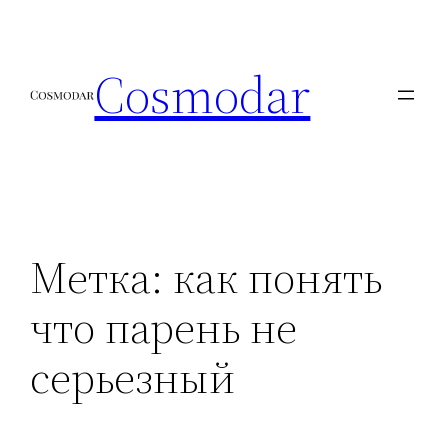
Перейти
к
Cosmodar
содержимому
Метка:
как понять
что парень не
серьезный