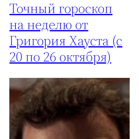
Точный гороскоп
на неделю от
Григория Хауста (с
20 по 26 октября)