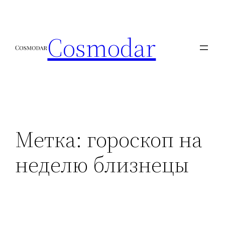
Перейти
к
Cosmodar
содержимому
Метка:
гороскоп на
неделю близнецы