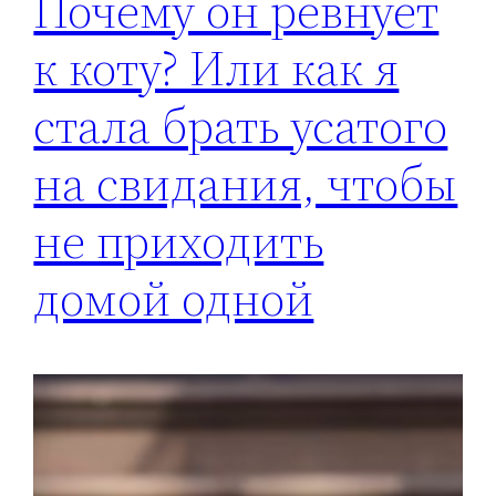
Почему он ревнует
к коту? Или как я
стала брать усатого
на свидания, чтобы
не приходить
домой одной